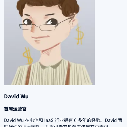
David Wu
首席运营官
David Wu 在电信和 IaaS 行业拥有 6 多年的经验。David 管
理我们的技术团队，并提供专家见解来满足客户需求。