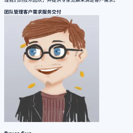
团队管理
客户需求
服务交付