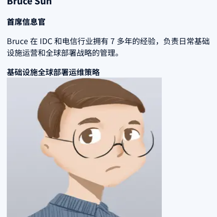
Bruce Sun
首席信息官
Bruce 在 IDC 和电信行业拥有 7 多年的经验，负责日常基础
设施运营和全球部署战略的管理。
基础设施
全球部署
运维策略