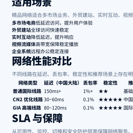
适用场景
精品网络适合多市场业务、外贸建站、实时互动、视频
多市场电商
低延迟访问，提升用户体验
外贸建站
全球访问快速稳定
实时互动
降低延迟，提升响应
视频流媒体
高带宽保障稳定播放
企业系统
远程办公稳定连接
网络性能对比
不同线路在延迟、丢包率、稳定性和推荐场景上存在明
网络类型
延迟（中国大陆）
丢包率
稳定性
推
普通国际线路
150ms+
1%+
★★
基础
CN2 优化线路
30~60ms
0.1%
★★★★★
中国
GIA 高端线路
80~120ms
0.1%
★★★★★
国际
SLA 与保障
从可用性、监控、切换和安全防护层面保障网络服务。