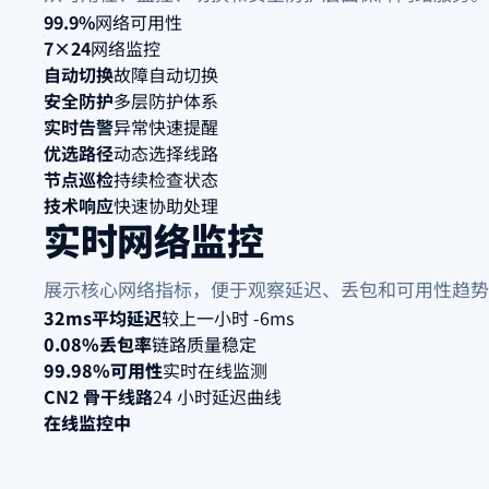
99.9%
网络可用性
7×24
网络监控
自动切换
故障自动切换
安全防护
多层防护体系
实时告警
异常快速提醒
优选路径
动态选择线路
节点巡检
持续检查状态
技术响应
快速协助处理
实时网络监控
展示核心网络指标，便于观察延迟、丢包和可用性趋势
32ms
平均延迟
较上一小时 -6ms
0.08%
丢包率
链路质量稳定
99.98%
可用性
实时在线监测
CN2 骨干线路
24 小时延迟曲线
在线监控中