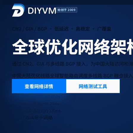
始创于 2009
CN2 / GIA / BGP · 低延迟 · 高稳定 · 广覆盖
全球优化网络架
通过 CN2、GIA 与多线路 BGP 接入，为中国大陆访
中国大陆优化线路
全球智能路由调度
多线路 BGP 融合接入
查看网络详情
网络测试工具
香港 CN2
延迟约 10ms
日本直连
延迟约 20ms
美国 GIA
延迟约 120ms
CN2 / GIA
骨干网络