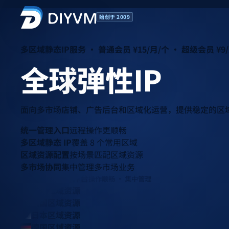
始创于 2009
多区域静态IP服务 · 普通会员 ¥15/月/个 · 超级会员 ¥9
全球
弹性IP
面向多市场店铺、广告后台和区域化运营，提供稳定的区
统一管理入口
远程操作更顺畅
多区域静态 IP
覆盖 8 个常用区域
区域资源配置
按场景匹配区域资源
多市场协同
集中管理多市场业务
统一管理工作台
操作顺畅 · 集中管理
美国区域资源
英国区域资源
日本区域资源
德国区域资源