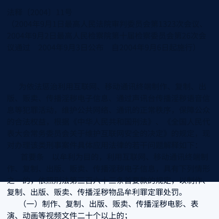
法释〔2004〕11号
（2004年9月1日最高人民法院审判委员会第1323次会议、
2004年9月2日最高人民检察院第十届检察委员会第26次会
议通过 2004年9月3日公布 自2004年9月6日起施行）
为依法惩治利用互联网、移动通讯终端制作、复制、出
版、贩卖、传播淫秽电子信息、通过声讯台传播淫秽语音信
息等犯罪活动，维护公共网络、通讯的正常秩序，保障公众
的合法权益，根据《中华人民共和国刑法》、《全国人民代
表大会常务委员会关于维护互联网安全的决定》的规定，现
对办理该类刑事案件具体应用法律的若干问题解释如下：
首要条 以牟利为目的，利用互联网、移动通讯终端制
作、复制、出版、贩卖、传播淫秽电子信息，具有下列情形
之一的，依照刑法第三百六十三条首要款的规定，以制作、
复制、出版、贩卖、传播淫秽物品牟利罪定罪处罚。
（一）制作、复制、出版、贩卖、传播淫秽电影、表
演、动画等视频文件二十个以上的；