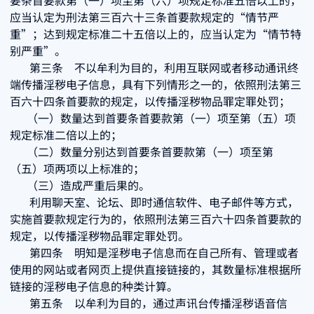
要条首要款第（一）项至第（六）项规定标准五倍以上的，
应当认定为刑法第三百六十三条首要款规定的“情节严
重”；达到规定标准二十五倍以上的，应当认定为“情节特
别严重”。
第三条 不以牟利为目的，利用互联网或者移动通讯终
端传播淫秽电子信息，具有下列情形之一的，依照刑法第三
百六十四条首要款的规定，以传播淫秽物品罪定罪处罚；
（一）数量达到首要条首要款第（一）项至第（五）项
规定标准二倍以上的；
（二）数量分别达到首要条首要款第（一）项至第
（五）项两项以上标准的；
（三）造成严重后果的。
利用聊天室、论坛、即时通信软件、电子邮件等方式，
实施首要款规定行为的，依照刑法第三百六十四条首要款的
规定，以传播淫秽物品罪定罪处罚。
第四条 明知是淫秽电子信息而在自己所有、管理或者
使用的网站或者网页上提供直接链接的，其数量标准根据所
链接的淫秽电子信息的种类计算。
第五条 以牟利为目的，通过声讯台传播淫秽语音信